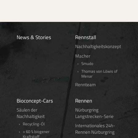
News & Stories
Rennstall
Nachhaltigkeitskonzept
Macher
Smudo
Thomas von Löwis of
Menar
Rennteam
Bioconcept-Cars
Rennen
Säulen der
Nürburgring
Nachhaltigkeit
Langstrecken-Serie
Recycling-Öl
Internationales 24h-
Rennen Nürburgring
> 60 % biogener
Kraftstoff