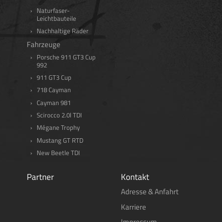
Naturfaser-
Leichtbauteile
Nachhaltige Räder
Fahrzeuge
Porsche 911 GT3 Cup
992
911 GT3 Cup
718 Cayman
Cayman 981
Scirocco 2.0l TDI
Mégane Trophy
Mustang GT RTD
New Beetle TDI
Partner
Kontakt
Adresse & Anfahrt
Karriere
Impressum