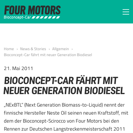
FOUR MOTORS Bi
Home
News & Stories
Allgemein
Bioconcept-Car fährt mit neuer Generation Biodiesel
21. Mai 2011
BIOCONCEPT-CAR FÄHRT MIT
NEUER GENERATION BIODIESEL
„NExBTL” (Next Generation Biomass-to-Liquid) nennt der
finnische Hersteller Neste Oil seinen neuen Kraftstoff, mit
dem der Bioconcept-Scirocco von Four Motors bei den
Rennen zur Deutschen Langstreckenmeisterschaft 2011