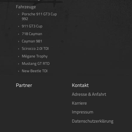
Fahrzeuge
Porsche 911 GT3 Cup
992
911 GT3 Cup
718 Cayman
Cayman 981
Scirocco 2.0l TDI
Mégane Trophy
Mustang GT RTD
New Beetle TDI
Partner
Kontakt
Adresse & Anfahrt
Karriere
Impressum
Datenschutzerklärung