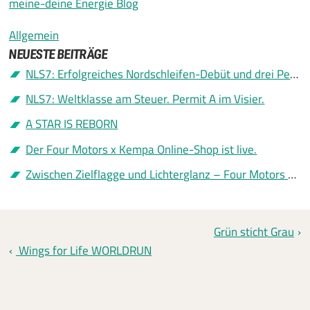
meine-deine Energie Blog
Allgemein
NEUESTE BEITRÄGE
NLS7: Erfolgreiches Nordschleifen-Debüt und drei Permit A
NLS7: Weltklasse am Steuer. Permit A im Visier.
A STAR IS REBORN
Der Four Motors x Kempa Online-Shop ist live.
Zwischen Zielflagge und Lichterglanz – Four Motors sagt Danke
Grün sticht Grau
Wings for Life WORLDRUN