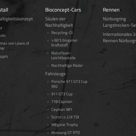
tall
Bioconcept-Cars
Rennen
ltigkeitskonzept
Säulen der
Nürburgring
Nachhaltigkeit
Langstrecken-Se
r
Recycling-Öl
Internationales 
udo
Rennen Nürburgr
> 60 % biogener
mas von Löwis of
Kraftstoff
nar
Naturfaser-
team
Leichtbauteile
Nachhaltige Räder
Fahrzeuge
Porsche 911 GT3 Cup
992
911 GT3 Cup
718 Cayman
Cayman 981
Scirocco 2.0l TDI
Mégane Trophy
Mustang GT RTD