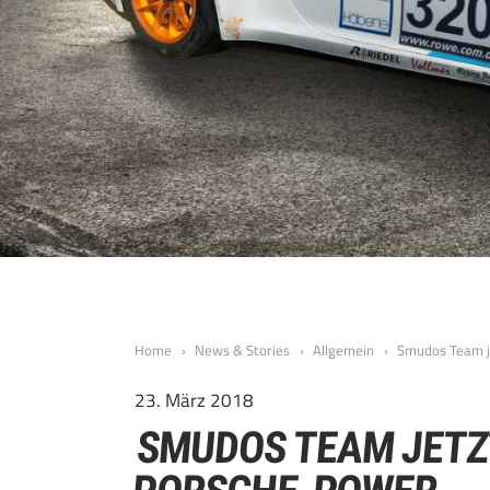
Home
News & Stories
Allgemein
Smudos Team j
23. März 2018
SMUDOS TEAM JETZT