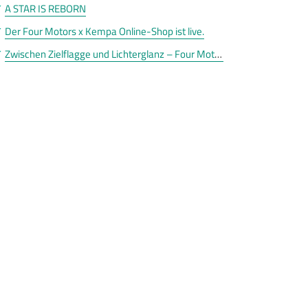
A STAR IS REBORN
Der Four Motors x Kempa Online-Shop ist live.
Zwischen Zielflagge und Lichterglanz – Four Motors sagt Danke