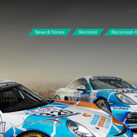
FOUR MOTORS Bioconcept-Car
News & Stories
Rennstall
Bioconcept-