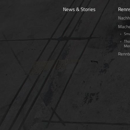
News & Stories
Renns
Nachha
Mache
Sm
Tho
Me
Renn