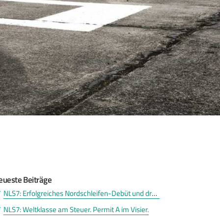
eueste Beiträge
NLS7: Erfolgreiches Nordschleifen-Debüt und drei Permit A
NLS7: Weltklasse am Steuer. Permit A im Visier.