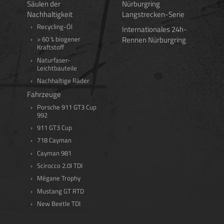
Säulen der
Nürburgring
Nachhaltigkeit
Langstrecken-Serie
Recycling-Öl
Internationales 24h-
Rennen Nürburgring
> 60 % biogener
Kraftstoff
Naturfaser-
Leichtbauteile
Nachhaltige Räder
Fahrzeuge
Porsche 911 GT3 Cup
992
911 GT3 Cup
718 Cayman
Cayman 981
Scirocco 2.0l TDI
Mégane Trophy
Mustang GT RTD
New Beetle TDI