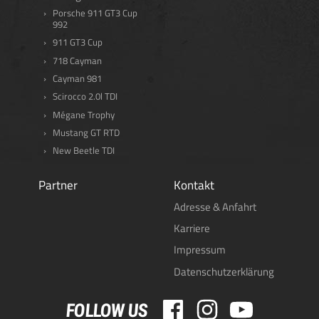
Porsche 911 GT3 Cup
992
911 GT3 Cup
718 Cayman
Cayman 981
Scirocco 2.0l TDI
Mégane Trophy
Mustang GT RTD
New Beetle TDI
Partner
Kontakt
Adresse & Anfahrt
Karriere
Impressum
Datenschutzerklärung
FOLLOW US