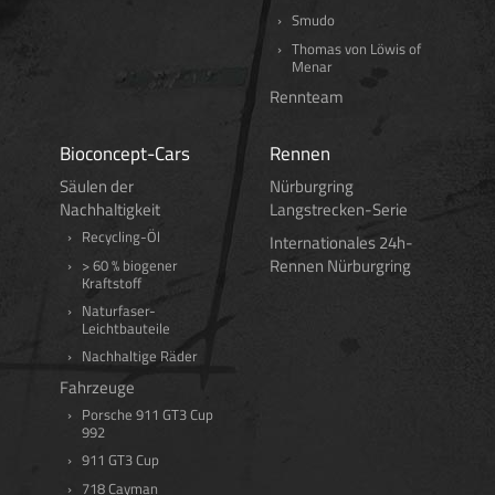
Smudo
Thomas von Löwis of
Menar
Rennteam
Bioconcept-Cars
Rennen
Säulen der
Nürburgring
Nachhaltigkeit
Langstrecken-Serie
Recycling-Öl
Internationales 24h-
Rennen Nürburgring
> 60 % biogener
Kraftstoff
Naturfaser-
Leichtbauteile
Nachhaltige Räder
Fahrzeuge
Porsche 911 GT3 Cup
992
911 GT3 Cup
718 Cayman