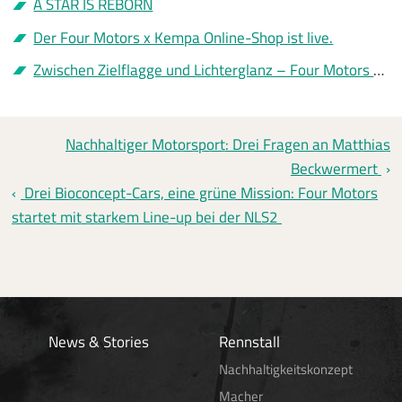
A STAR IS REBORN
Der Four Motors x Kempa Online-Shop ist live.
Zwischen Zielflagge und Lichterglanz – Four Motors sagt Danke
Nachhaltiger Motorsport: Drei Fragen an Matthias
Beckwermert
Drei Bioconcept-Cars, eine grüne Mission: Four Motors
startet mit starkem Line-up bei der NLS2
News & Stories
Rennstall
Nachhaltigkeitskonzept
Macher