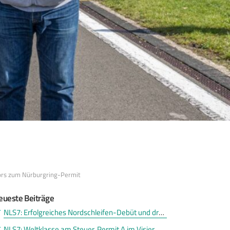
tors zum Nürburgring-Permit
eueste Beiträge
NLS7: Erfolgreiches Nordschleifen-Debüt und drei Permit A
NLS7: Weltklasse am Steuer. Permit A im Visier.