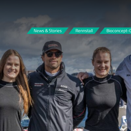
FOUR MOTORS Bioconcept-Car
News & Stories
Rennstall
Bioconcept-