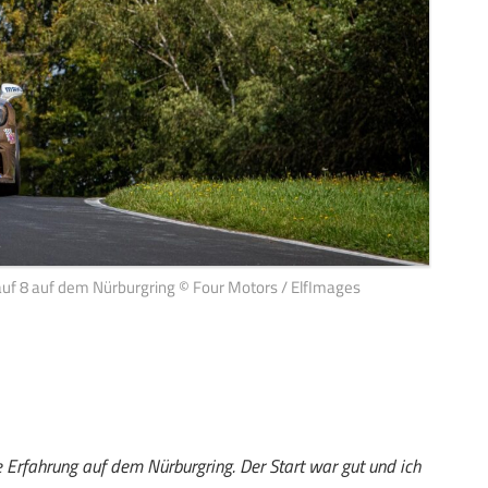
f 8 auf dem Nürburgring © Four Motors / ElfImages
e Erfahrung auf dem Nürburgring. Der Start war gut und ich