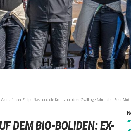
 Werksfahrer Felipe Nasr und die Kreutzpointner-Zwillinge fahren bei Four Mo
N
F DEM BIO-BOLIDEN: EX-