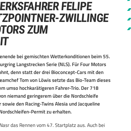
ERKSFAHRER FELIPE
TZPOINTNER-ZWILLINGE
OTORS ZUM
IT
nende bei gemischten Wetterkonditionen beim 55.
urgring Langstrecken Serie (NLS). Für Four Motors
t, denn statt der drei Bioconcept-Cars mit den
amchef Tom von Löwis setzte das Bio-Team dieses
inem umso hochkarätigeren Fahrer-Trio. Der 718
on niemand geringerem über die Nordschleife
sr sowie den Racing-Twins Alesia und Jacqueline
e Nordschleifen-Permit zu erhalten.
 Nasr das Rennen vom 47. Startplatz aus. Auch bei