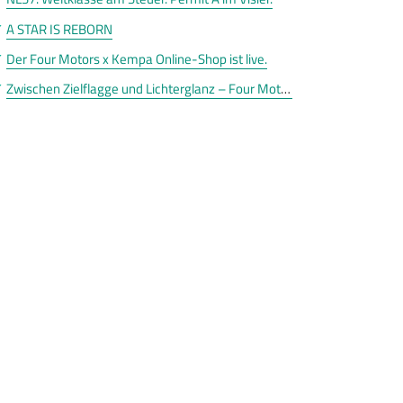
A STAR IS REBORN
Der Four Motors x Kempa Online-Shop ist live.
Zwischen Zielflagge und Lichterglanz – Four Motors sagt Danke