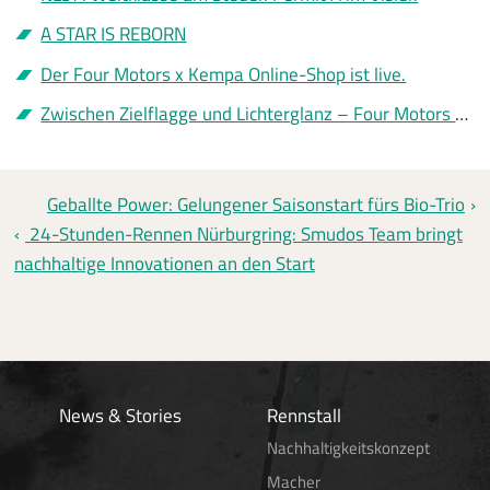
A STAR IS REBORN
Der Four Motors x Kempa Online-Shop ist live.
Zwischen Zielflagge und Lichterglanz – Four Motors sagt Danke
Geballte Power: Gelungener Saisonstart fürs Bio-Trio
24-Stunden-Rennen Nürburgring: Smudos Team bringt
nachhaltige Innovationen an den Start
News & Stories
Rennstall
Nachhaltigkeitskonzept
Macher