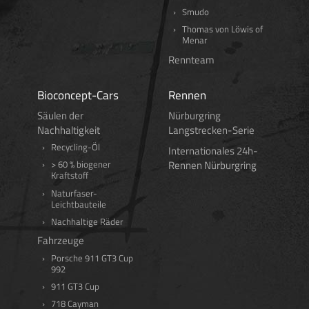
Smudo
Thomas von Löwis of
Menar
Rennteam
Bioconcept-Cars
Rennen
Säulen der
Nürburgring
Nachhaltigkeit
Langstrecken-Serie
Recycling-Öl
Internationales 24h-
Rennen Nürburgring
> 60 % biogener
Kraftstoff
Naturfaser-
Leichtbauteile
Nachhaltige Räder
Fahrzeuge
Porsche 911 GT3 Cup
992
911 GT3 Cup
718 Cayman