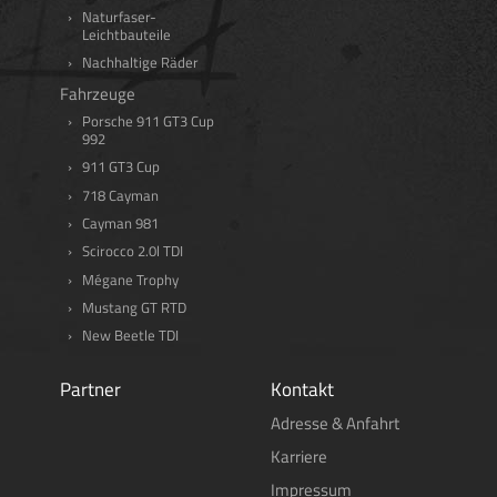
Naturfaser-
Leichtbauteile
Nachhaltige Räder
Fahrzeuge
Porsche 911 GT3 Cup
992
911 GT3 Cup
718 Cayman
Cayman 981
Scirocco 2.0l TDI
Mégane Trophy
Mustang GT RTD
New Beetle TDI
Partner
Kontakt
Adresse & Anfahrt
Karriere
Impressum