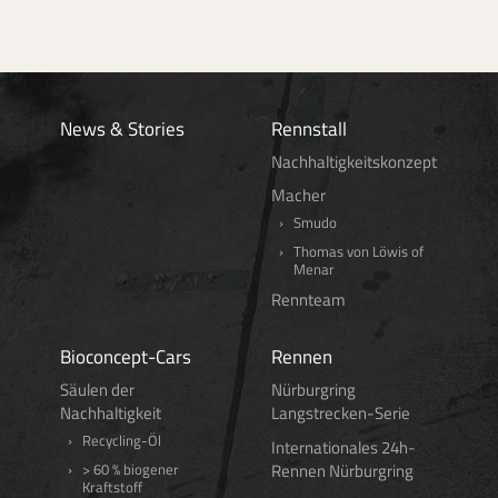
News & Stories
Rennstall
Nachhaltigkeitskonzept
Macher
Smudo
Thomas von Löwis of
Menar
Rennteam
Bioconcept-Cars
Rennen
Säulen der
Nürburgring
Nachhaltigkeit
Langstrecken-Serie
Recycling-Öl
Internationales 24h-
Rennen Nürburgring
> 60 % biogener
Kraftstoff