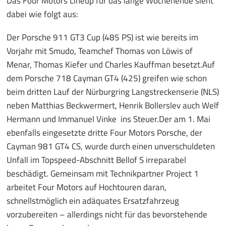
Das Four Motors Lineup für das lange Wochenende sieht
dabei wie folgt aus:
Der Porsche 911 GT3 Cup (485 PS) ist wie bereits im
Vorjahr mit Smudo, Teamchef Thomas von Löwis of
Menar, Thomas Kiefer und Charles Kauffman besetzt.Auf
dem Porsche 718 Cayman GT4 (425) greifen wie schon
beim dritten Lauf der Nürburgring Langstreckenserie (NLS)
neben Matthias Beckwermert, Henrik Bollerslev auch Welf
Hermann und Immanuel Vinke ins Steuer.Der am 1. Mai
ebenfalls eingesetzte dritte Four Motors Porsche, der
Cayman 981 GT4 CS, wurde durch einen unverschuldeten
Unfall im Topspeed-Abschnitt Bellof S irreparabel
beschädigt. Gemeinsam mit Technikpartner Project 1
arbeitet Four Motors auf Hochtouren daran,
schnellstmöglich ein adäquates Ersatzfahrzeug
vorzubereiten – allerdings nicht für das bevorstehende